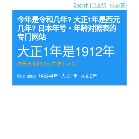
English
|
日本語
|
中文(繁)
今年是令和几年? 大正1年是西元
几年? 日本年号・年龄对照表的
专门网站
大正1年是1912年
这年出生的人现在是114岁。
See also:
明治44年
大正1年
大正2年