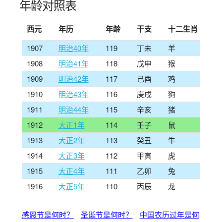
年龄对照表
西元
年历
年龄
干支
十二生肖
1907
明治40年
119
丁未
羊
1908
明治41年
118
戊申
猴
1909
明治42年
117
己酉
鸡
1910
明治43年
116
庚戌
狗
1911
明治44年
115
辛亥
猪
1912
大正1年
114
壬子
鼠
1913
大正2年
113
癸丑
牛
1914
大正3年
112
甲寅
虎
1915
大正4年
111
乙卯
兔
1916
大正5年
110
丙辰
龙
感恩节是何时？
圣诞节是何时？
中国农历过年是何