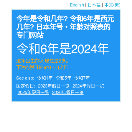
English
|
日本語
|
中文(繁)
今年是令和几年? 令和6年是西元
几年? 日本年号・年龄对照表的
专门网站
令和6年是2024年
这年出生的人现在是2岁。
下次的假日是 8/11 - 山之日
See also:
令和1年
令和5年
令和7年
国定假日:
2023年假日一览
2024年假日一览
2025年假日一览
2026年假日一览