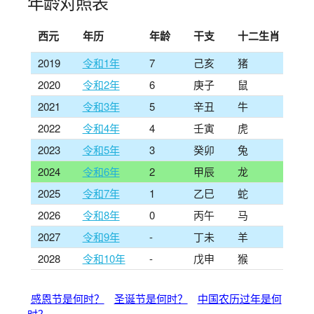
年龄对照表
西元
年历
年龄
干支
十二生肖
2019
令和1年
7
己亥
猪
2020
令和2年
6
庚子
鼠
2021
令和3年
5
辛丑
牛
2022
令和4年
4
壬寅
虎
2023
令和5年
3
癸卯
兔
2024
令和6年
2
甲辰
龙
2025
令和7年
1
乙巳
蛇
2026
令和8年
0
丙午
马
2027
令和9年
-
丁未
羊
2028
令和10年
-
戊申
猴
感恩节是何时？
圣诞节是何时？
中国农历过年是何
时？