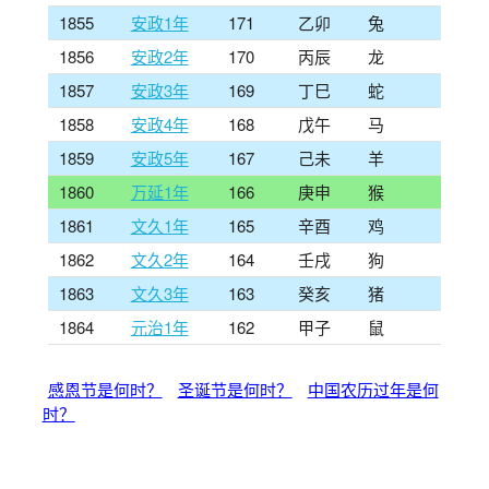
1855
安政1年
171
乙卯
兔
1856
安政2年
170
丙辰
龙
1857
安政3年
169
丁巳
蛇
1858
安政4年
168
戊午
马
1859
安政5年
167
己未
羊
1860
万延1年
166
庚申
猴
1861
文久1年
165
辛酉
鸡
1862
文久2年
164
壬戌
狗
1863
文久3年
163
癸亥
猪
1864
元治1年
162
甲子
鼠
感恩节是何时？
圣诞节是何时？
中国农历过年是何
时？