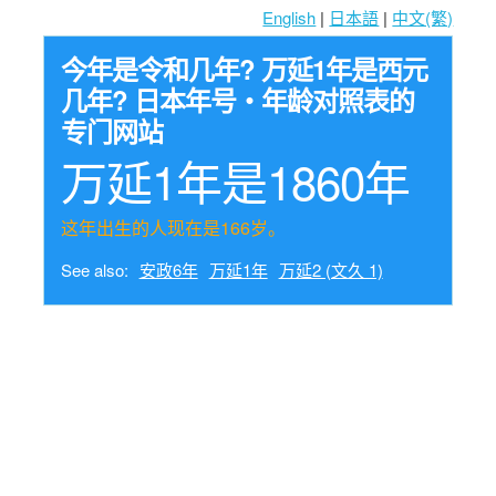
English
|
日本語
|
中文(繁)
今年是令和几年? 万延1年是西元
几年? 日本年号・年龄对照表的
专门网站
万延1年是1860年
这年出生的人现在是166岁。
See also:
安政6年
万延1年
万延2 (文久 1)