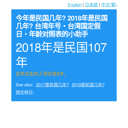
English
|
日本語
|
中文(繁)
今年是民国几年? 2018年是民国
几年? 台湾年号・台湾国定假
日・年龄对照表的小助手
2018年是民国107
年
这年出生的人现在是8岁。
See also:
2017是民国几年?
2019是民国几年?
国定假日: