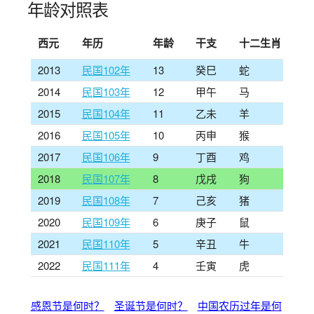
年龄对照表
西元
年历
年龄
干支
十二生肖
2013
民国102年
13
癸巳
蛇
2014
民国103年
12
甲午
马
2015
民国104年
11
乙未
羊
2016
民国105年
10
丙申
猴
2017
民国106年
9
丁酉
鸡
2018
民国107年
8
戊戌
狗
2019
民国108年
7
己亥
猪
2020
民国109年
6
庚子
鼠
2021
民国110年
5
辛丑
牛
2022
民国111年
4
壬寅
虎
感恩节是何时？
圣诞节是何时？
中国农历过年是何