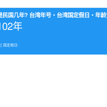
3年是民国几年? 台湾年号・台湾国定假日・年
102年
?
国定假日: