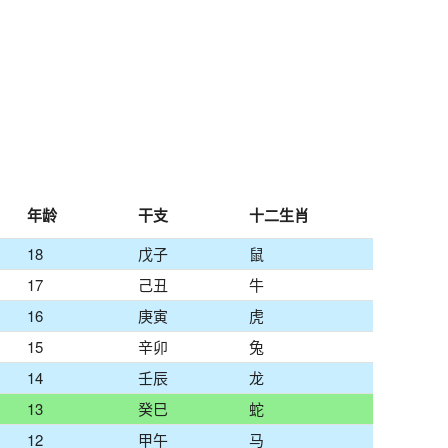
年龄
干支
十二生肖
18
戊子
鼠
17
己丑
牛
16
庚寅
虎
15
辛卯
兔
14
壬辰
龙
13
癸巳
蛇
12
甲午
马