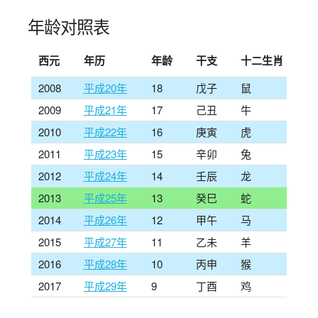
年龄对照表
西元
年历
年龄
干支
十二生肖
2008
平成20年
18
戊子
鼠
2009
平成21年
17
己丑
牛
2010
平成22年
16
庚寅
虎
2011
平成23年
15
辛卯
兔
2012
平成24年
14
壬辰
龙
2013
平成25年
13
癸巳
蛇
2014
平成26年
12
甲午
马
2015
平成27年
11
乙未
羊
2016
平成28年
10
丙申
猴
2017
平成29年
9
丁酉
鸡