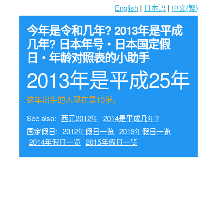
English
|
日本語
|
中文(繁)
今年是令和几年? 2013年是平成
几年? 日本年号・日本国定假
日・年龄对照表的小助手
2013年是平成25年
这年出生的人现在是13岁。
See also:
西元2012年
2014是平成几年?
国定假日:
2012年假日一览
2013年假日一览
2014年假日一览
2015年假日一览