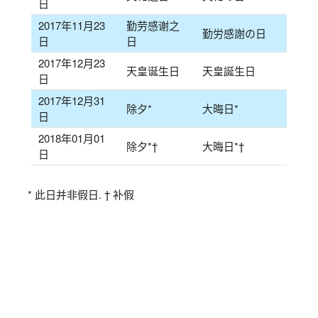
日
2017年11月23
勤劳感谢之
勤労感謝の日
日
日
2017年12月23
天皇诞生日
天皇誕生日
日
2017年12月31
除夕*
大晦日*
日
2018年01月01
除夕*†
大晦日*†
日
* 此日并非假日. † 补假